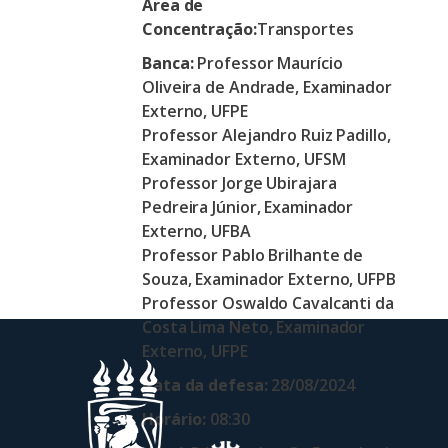
Área de
Concentração:
Transportes
Banca:
Professor Maurício
Oliveira de Andrade, Examinador
Externo, UFPE
Professor Alejandro Ruiz Padillo,
Examinador Externo, UFSM
Professor Jorge Ubirajara
Pedreira Júnior, Examinador
Externo, UFBA
Professor Pablo Brilhante de
Souza, Examinador Externo, UFPB
Professor Oswaldo Cavalcanti da
Costa Lima Neto, Examinador
Externo, UFPE
Data da defesa:
28/08/2024
Horário:
08:30