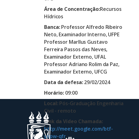
Área de Concentração:
Recursos
Hídricos
Banca:
Professor Alfredo Ribeiro
Neto, Examinador Interno, UFPE
Professor Marllus Gustavo
Ferreira Passos das Neves,
Examinador Externo, UFAL
Professor Adriano Rolim da Paz,
Examinador Externo, UFCG
Data da defesa:
29/02/2024
Horário:
09:00
Local:
Pós-Graduação Engenharia
Civil - remoto
Link da Vídeo Chamada:
http://meet.google.com/btf-
ykpw-qfr