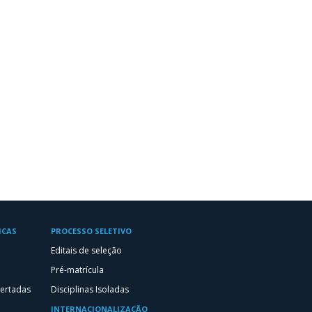
ICAS
PROCESSO SELETIVO
Editais de seleção
Pré-matrícula
fertadas
Disciplinas Isoladas
INTERNACIONALIZAÇÃO