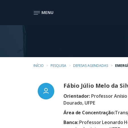
MENU
INÍCIO
PESQUISA
DEFESAS AGENDADAS
EMERGÊ
Fábio Júlio Melo da Sil
Orientador:
Professor Anísio 
Dourado, UFPE
Área de Concentração:
Trans
Banca:
Professor Leonardo H