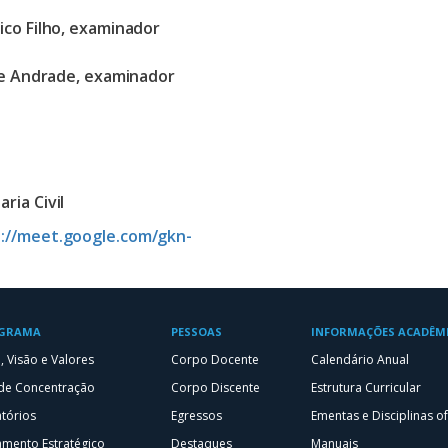
co Filho, examinador
de Andrade, examinador
ia Civil
t://meet.google.com/gkn-
OGRAMA
PESSOAS
INFORMAÇÕES ACADÊM
, Visão e Valores
Corpo Docente
Calendário Anual
de Concentração
Corpo Discente
Estrutura Curricular
tórios
Egressos
Ementas e Disciplinas o
amento Estratégico
Destaques
Manuais