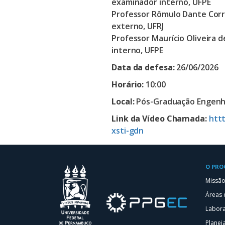
examinador interno, UFPE
Professor Rômulo Dante Corri
externo, UFRJ
Professor Maurício Oliveira 
interno, UFPE
Data da defesa:
26/06/2026
Horário:
10:00
Local:
Pós-Graduação Engenhar
Link da Vídeo Chamada:
htt
xsti-gdn
O PR
Missão
Áreas 
Labora
Planej