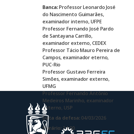
Banca:
Professor Leonardo José
do Nascimento Guimarães,
examinador interno, UFPE
Professor Fernando José Pardo
de Santayana Carrillo,
examinador externo, CEDEX
Professor Tácio Mauro Pereira de
Campos, examinador eterno,
PUC-Rio
Professor Gustavo Ferreira
Simões, examinador externo,
UFMG
Professor Fernando Antônio
Medeiros Marinho, examinador
externo, USP
Data da defesa:
04/03/2026
Horário:
14:00