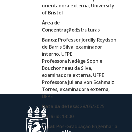
orientadora externa, University
of Bristol
Área de
Concentração:
Estruturas
Banca:
Professor Jordlly Reydson
de Barris Silva, examinador
interno, UFPE
Professora Nadège Sophie
Bouchonneau da Silva,
examinadora externa, UFPE
Professora Juliana von Scahmalz
Torres, examinadora externa,
UFPE
Data da defesa:
28/05/2025
Horário:
13:00
Local:
Pós-Graduação Engenharia