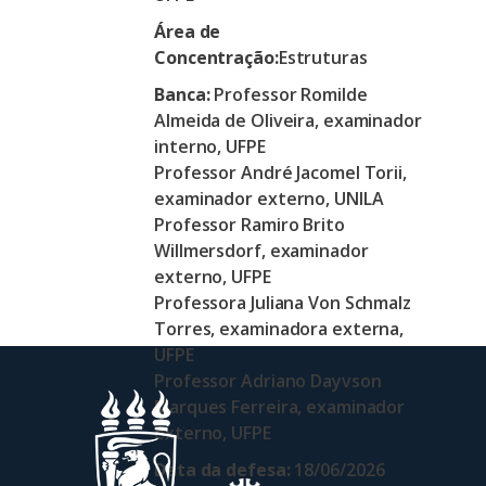
Área de
Concentração:
Estruturas
Banca:
Professor Romilde
Almeida de Oliveira, examinador
interno, UFPE
Professor André Jacomel Torii,
examinador externo, UNILA
Professor Ramiro Brito
Willmersdorf, examinador
externo, UFPE
Professora Juliana Von Schmalz
Torres, examinadora externa,
UFPE
Professor Adriano Dayvson
Marques Ferreira, examinador
externo, UFPE
Data da defesa:
18/06/2026